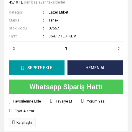
45,19 TL
den başlayan taksitlerle!
Sıvı ve Şerit Siliciler
Kategori
Lazer Etiket
Sümen Takımları
Marka
Tanex
Stok Kodu
07667
Yapıştırıcılar
Fiyat
364,17 TL + KDV
Zımba ve Zımba Teli
SEPETE EKLE
HEMEN AL
Whatsapp Sipariş Hattı
Tavsiye Et
Yorum Yaz
Fiyat Alarmı
Karşılaştır