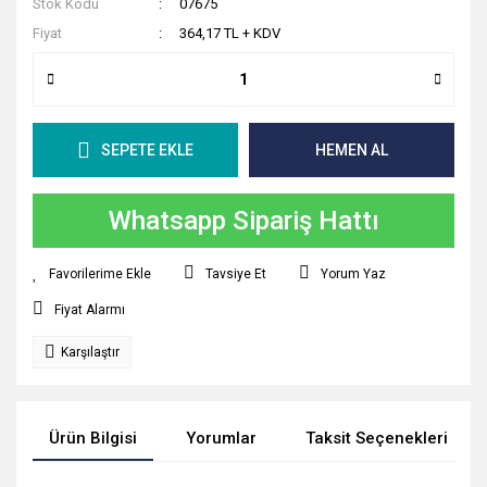
Stok Kodu
07675
Fiyat
364,17 TL + KDV
SEPETE EKLE
HEMEN AL
Whatsapp Sipariş Hattı
Tavsiye Et
Yorum Yaz
Fiyat Alarmı
Karşılaştır
Ürün Bilgisi
Yorumlar
Taksit Seçenekleri