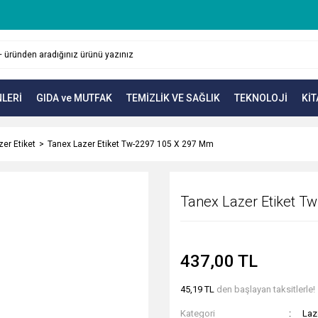
LERİ
GIDA ve MUTFAK
TEMİZLİK VE SAĞLIK
TEKNOLOJİ
KİT
zer Etiket
Tanex Lazer Etiket Tw-2297 105 X 297 Mm
Tanex Lazer Etiket T
437,00 TL
45,19 TL
den başlayan taksitlerle!
Kategori
Laz