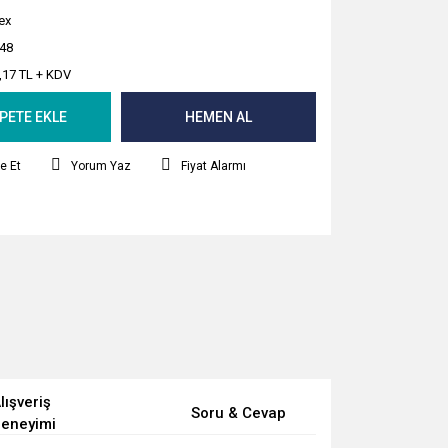
ex
48
,17 TL + KDV
PETE EKLE
HEMEN AL
e Et
Yorum Yaz
Fiyat Alarmı
lışveriş
Soru & Cevap
eneyimi