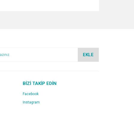
za iletebilirsiniz.
EKLE
BİZİ TAKİP EDİN
Facebook
Instagram