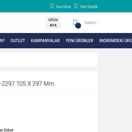
Üye Girişi
Yeni Üyelik
ÜRÜN
Toplam -
ARA
AP
OUTLET
KAMPANYALAR
YENİ ÜRÜNLER
İNDİRİMDEKİ ÜR
w-2297 105 X 297 Mm
er Etiket