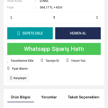
Stok Kodu
07665
Fiyat
364,17 TL + KDV
SEPETE EKLE
HEMEN AL
Whatsapp Sipariş Hattı
Tavsiye Et
Yorum Yaz
Fiyat Alarmı
Karşılaştır
Ürün Bilgisi
Yorumlar
Taksit Seçenekleri