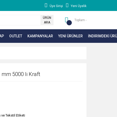
Üye Girişi
Yeni Üyelik
ÜRÜN
Toplam -
ARA
AP
OUTLET
KAMPANYALAR
YENİ ÜRÜNLER
İNDİRİMDEKİ ÜR
0 mm 5000 li Kraft
 ve Tekstil Etiketi