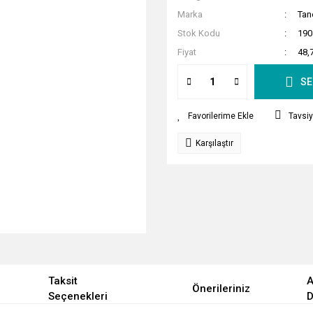
Marka
Tan
Stok Kodu
190
Fiyat
48,
SE
Tavsiy
Karşılaştır
Taksit
A
Önerileriniz
Seçenekleri
D