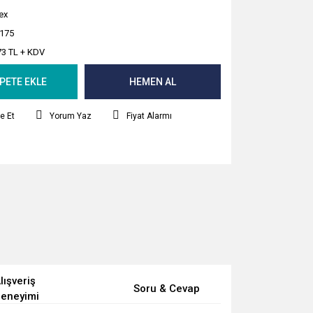
ex
175
73 TL + KDV
PETE EKLE
HEMEN AL
e Et
Yorum Yaz
Fiyat Alarmı
lışveriş
Soru & Cevap
eneyimi