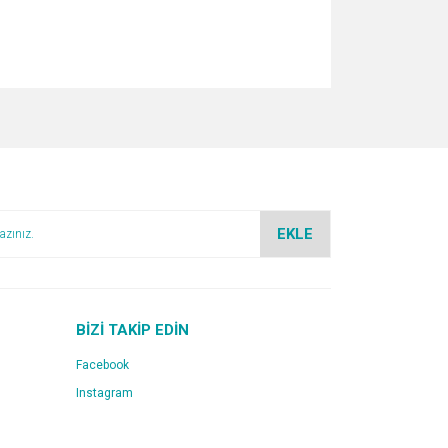
za iletebilirsiniz.
EKLE
BİZİ TAKİP EDİN
Facebook
Instagram