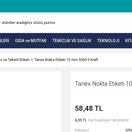
LERİ
GIDA ve MUTFAK
TEMİZLİK VE SAĞLIK
TEKNOLOJİ
KİT
s ve Tekstil Etiketi
Tanex Nokta Etiketi 10 mm 5000 li Kraft
Tanex Nokta Etiketi 1
58,48 TL
6,05 TL
den başlayan taksitlerle!
Kategori
Ofis