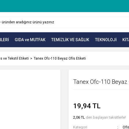
LERİ
GIDA ve MUTFAK
TEMİZLİK VE SAĞLIK
TEKNOLOJİ
KİT
s ve Tekstil Etiketi
Tanex Ofc-110 Beyaz Ofis Etiketi
Tanex Ofc-110 Beyaz O
19,94 TL
2,06 TL
den başlayan taksitlerle!
Kategori
Ofis