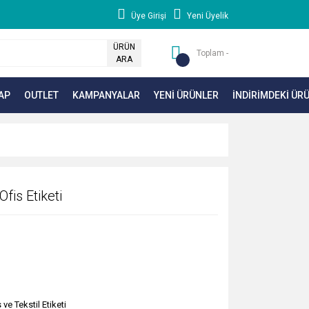
Üye Girişi
Yeni Üyelik
ÜRÜN
Toplam -
ARA
AP
OUTLET
KAMPANYALAR
YENİ ÜRÜNLER
İNDİRİMDEKİ ÜR
fis Etiketi
 ve Tekstil Etiketi