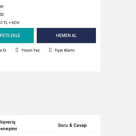
ex
02
61 TL + KDV
PETE EKLE
HEMEN AL
e Et
Yorum Yaz
Fiyat Alarmı
lışveriş
Soru & Cevap
eneyimi