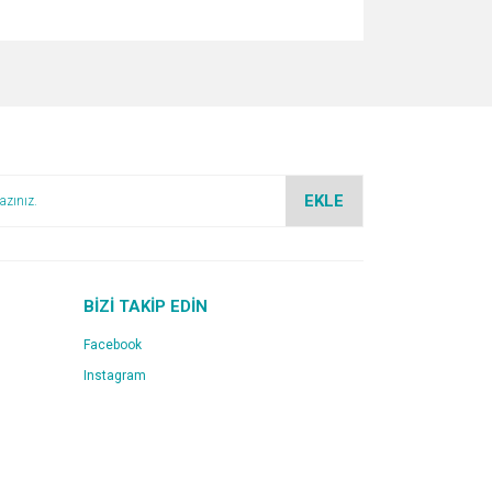
za iletebilirsiniz.
EKLE
BİZİ TAKİP EDİN
Facebook
Instagram