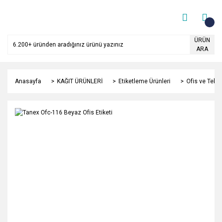
ÜRÜN
ARA
Anasayfa
KAĞIT ÜRÜNLERİ
Etiketleme Ürünleri
Ofis ve Teksti