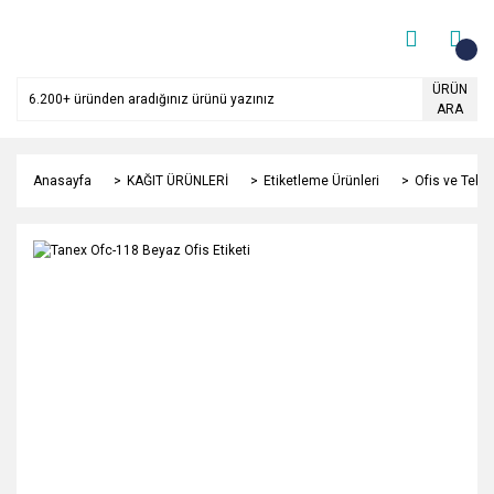
ÜRÜN
ARA
Anasayfa
KAĞIT ÜRÜNLERİ
Etiketleme Ürünleri
Ofis ve Teksti