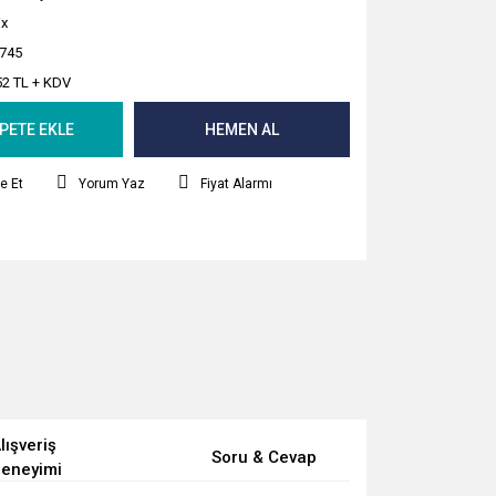
x
745
52 TL + KDV
PETE EKLE
HEMEN AL
e Et
Yorum Yaz
Fiyat Alarmı
lışveriş
Soru & Cevap
eneyimi