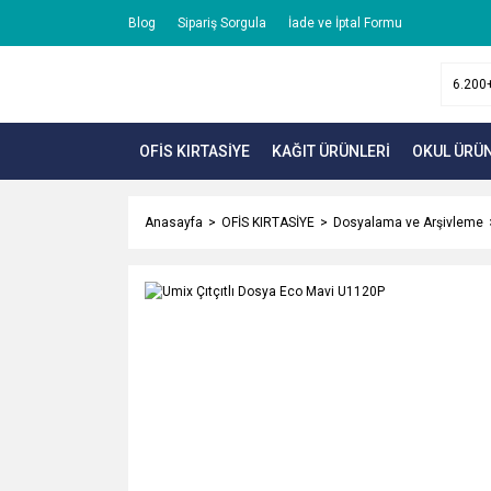
Blog
Sipariş Sorgula
İade ve İptal Formu
OFİS KIRTASİYE
KAĞIT ÜRÜNLERİ
OKUL ÜRÜN
Anasayfa
OFİS KIRTASİYE
Dosyalama ve Arşivleme