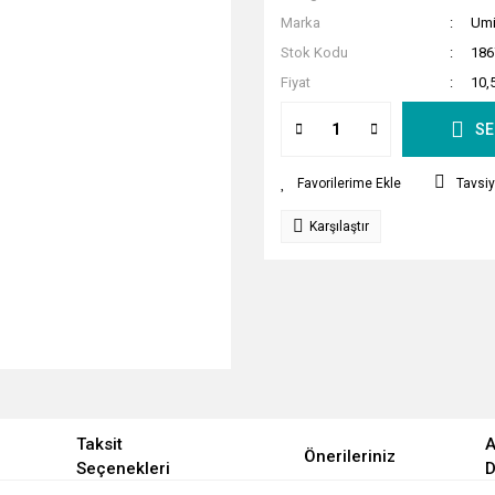
Marka
Umi
Stok Kodu
186
Fiyat
10,
SE
Tavsiy
Karşılaştır
Taksit
A
Önerileriniz
Seçenekleri
D