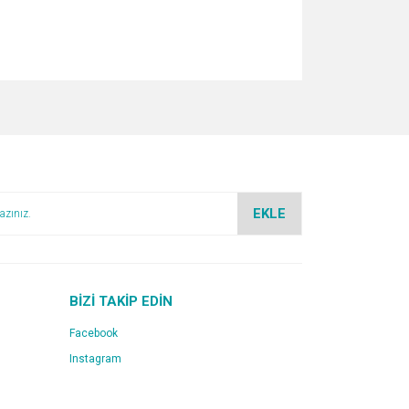
za iletebilirsiniz.
EKLE
BİZİ TAKİP EDİN
Facebook
Instagram