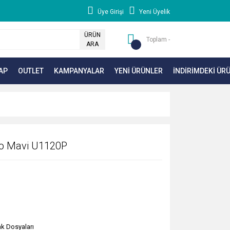
Üye Girişi
Yeni Üyelik
ÜRÜN
Toplam -
ARA
AP
OUTLET
KAMPANYALAR
YENİ ÜRÜNLER
İNDİRİMDEKİ ÜR
Eco Mavi U1120P
ak Dosyaları