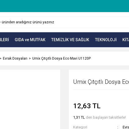
LERİ
GIDA ve MUTFAK
TEMİZLİK VE SAĞLIK
TEKNOLOJİ
KİT
Evrak Dosyaları
Umix Çıtçıtlı Dosya Eco Mavi U1120P
Umix Çıtçıtlı Dosya 
12,63 TL
1,31 TL
den başlayan taksitlerle!
Kategori
Evr