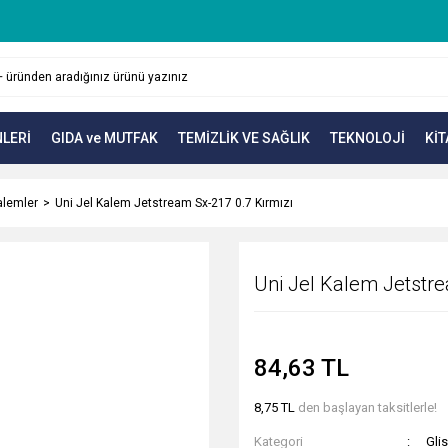
LERİ
GIDA ve MUTFAK
TEMİZLİK VE SAĞLIK
TEKNOLOJİ
KİT
alemler
Uni Jel Kalem Jetstream Sx-217 0.7 Kırmızı
Uni Jel Kalem Jetstre
84,63 TL
8,75 TL
den başlayan taksitlerle!
Kategori
Gli