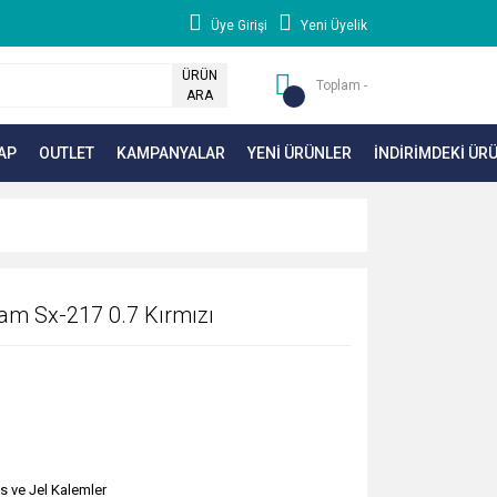
Üye Girişi
Yeni Üyelik
ÜRÜN
Toplam -
ARA
AP
OUTLET
KAMPANYALAR
YENİ ÜRÜNLER
İNDİRİMDEKİ ÜR
am Sx-217 0.7 Kırmızı
ss ve Jel Kalemler