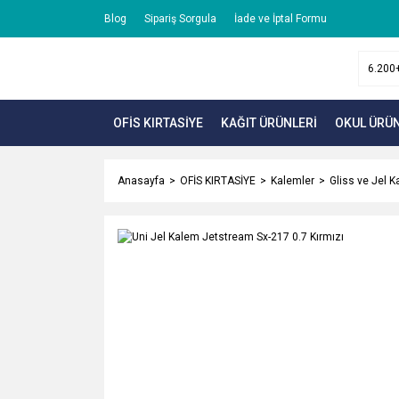
Blog
Sipariş Sorgula
İade ve İptal Formu
OFİS KIRTASİYE
KAĞIT ÜRÜNLERİ
OKUL ÜRÜN
Anasayfa
OFİS KIRTASİYE
Kalemler
Gliss ve Jel K