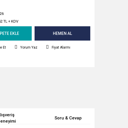
26
52 TL + KDV
PETE EKLE
HEMEN AL
e Et
Yorum Yaz
Fiyat Alarmı
lışveriş
Soru & Cevap
eneyimi