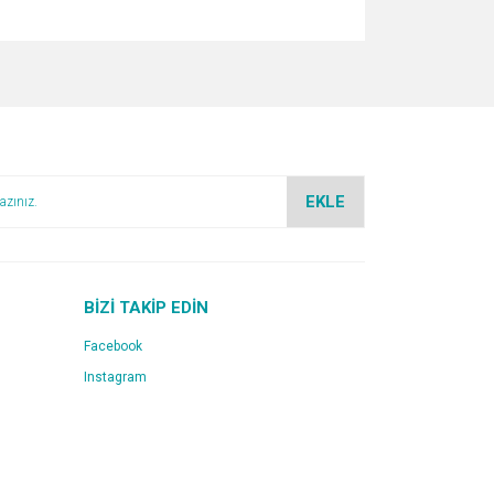
za iletebilirsiniz.
EKLE
BİZİ TAKİP EDİN
Facebook
Instagram