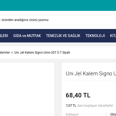
LERİ
GIDA ve MUTFAK
TEMİZLİK VE SAĞLIK
TEKNOLOJİ
KİT
alemler
Uni Jel Kalem Sıgno Umn-207 0.7 Siyah
Uni Jel Kalem Sıgno 
68,40 TL
7,07 TL
den başlayan taksitlerle!
Kategori
Gli