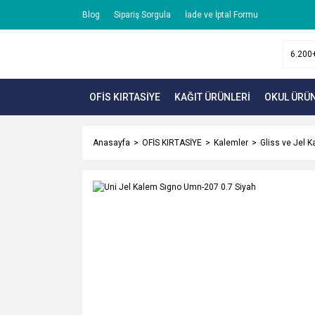
Blog
Sipariş Sorgula
İade ve İptal Formu
OFİS KIRTASİYE
KAĞIT ÜRÜNLERİ
OKUL ÜRÜN
Anasayfa
OFİS KIRTASİYE
Kalemler
Gliss ve Jel K