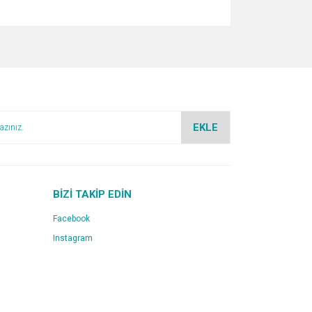
za iletebilirsiniz.
EKLE
BİZİ TAKİP EDİN
Facebook
Instagram