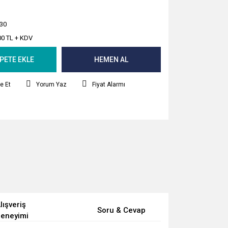
30
00 TL + KDV
PETE EKLE
HEMEN AL
e Et
Yorum Yaz
Fiyat Alarmı
lışveriş
Soru & Cevap
eneyimi