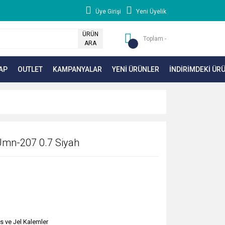
Üye Girişi
Yeni Üyelik
ÜRÜN
Toplam -
ARA
AP
OUTLET
KAMPANYALAR
YENİ ÜRÜNLER
İNDİRİMDEKİ ÜR
Umn-207 0.7 Siyah
ss ve Jel Kalemler