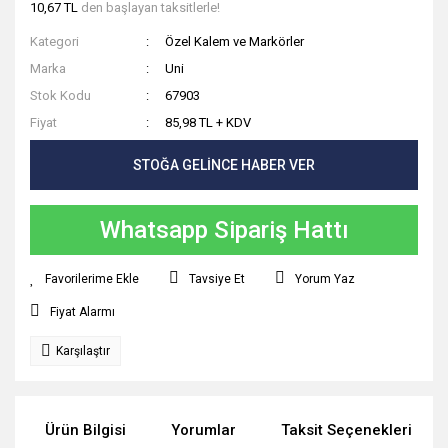
10,67 TL
den başlayan taksitlerle!
Sıvı ve Şerit Siliciler
Kategori
Özel Kalem ve Markörler
Sümen Takımları
Marka
Uni
Stok Kodu
67903
Yapıştırıcılar
Fiyat
85,98 TL + KDV
Zımba ve Zımba Teli
STOĞA GELİNCE HABER VER
Whatsapp Sipariş Hattı
Tavsiye Et
Yorum Yaz
Fiyat Alarmı
Karşılaştır
Ürün Bilgisi
Yorumlar
Taksit Seçenekleri