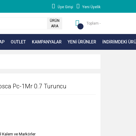
Üye Girişi
Yeni Üyelik
ÜRÜN
Toplam -
ARA
AP
OUTLET
KAMPANYALAR
YENİ ÜRÜNLER
İNDİRİMDEKİ ÜR
osca Pc-1Mr 0.7 Turuncu
l Kalem ve Markörler