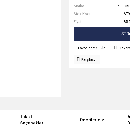
Marka
Uni
Stok Kodu
679
Fiyat
85,
STO
Tavsiy
Karşılaştır
Taksit
A
Önerileriniz
Seçenekleri
D