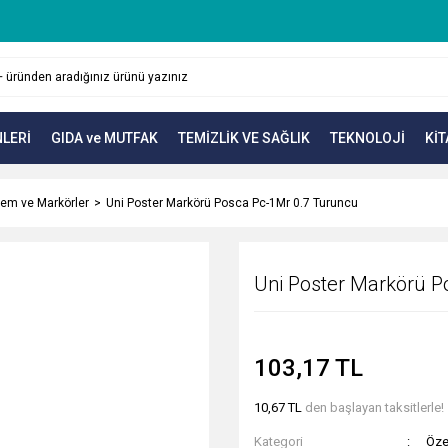
LERİ
GIDA ve MUTFAK
TEMİZLİK VE SAĞLIK
TEKNOLOJİ
KİT
lem ve Markörler
Uni Poster Markörü Posca Pc-1Mr 0.7 Turuncu
Uni Poster Markörü P
103,17 TL
10,67 TL
den başlayan taksitlerle!
Kategori
Öze