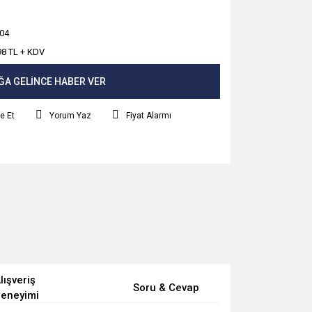
04
98 TL + KDV
ĞA GELİNCE HABER VER
e Et
Yorum Yaz
Fiyat Alarmı
lışveriş
Soru & Cevap
eneyimi