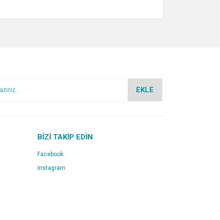
za iletebilirsiniz.
EKLE
BİZİ TAKİP EDİN
Facebook
Instagram