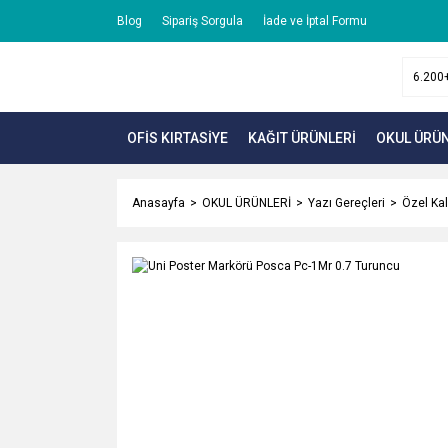
Blog
Sipariş Sorgula
İade ve İptal Formu
OFİS KIRTASİYE
KAĞIT ÜRÜNLERİ
OKUL ÜRÜN
Anasayfa
OKUL ÜRÜNLERİ
Yazı Gereçleri
Özel Ka