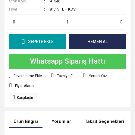
Stok Kodu
41546
Fiyat
81,15 TL + KDV
SEPETE EKLE
HEMEN AL
Whatsapp Sipariş Hattı
Tavsiye Et
Yorum Yaz
Fiyat Alarmı
Karşılaştır
Ürün Bilgisi
Yorumlar
Taksit Seçenekleri