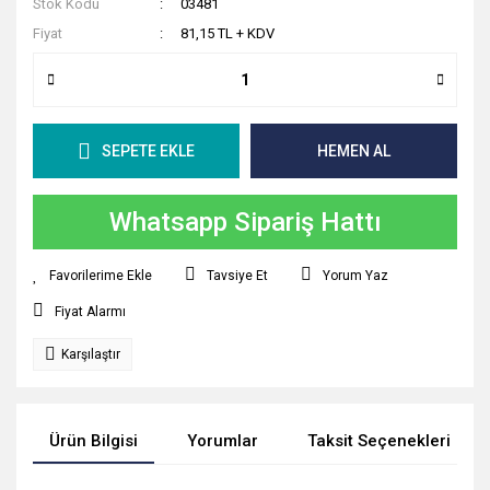
Stok Kodu
03481
Fiyat
81,15 TL + KDV
SEPETE EKLE
HEMEN AL
Whatsapp Sipariş Hattı
Tavsiye Et
Yorum Yaz
Fiyat Alarmı
Karşılaştır
Ürün Bilgisi
Yorumlar
Taksit Seçenekleri