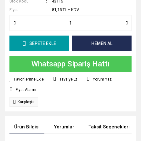
Stok Kodu
43116
Fiyat
81,15 TL + KDV
SEPETE EKLE
HEMEN AL
Whatsapp Sipariş Hattı
Tavsiye Et
Yorum Yaz
Fiyat Alarmı
Karşılaştır
Ürün Bilgisi
Yorumlar
Taksit Seçenekleri