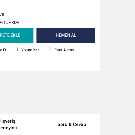
78
94 TL + KDV
PETE EKLE
HEMEN AL
e Et
Yorum Yaz
Fiyat Alarmı
lışveriş
Soru & Cevap
eneyimi