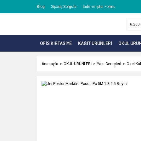
Blog
Sipariş Sorgula
İade ve İptal Formu
OFİS KIRTASİYE
KAĞIT ÜRÜNLERİ
OKUL ÜRÜN
Anasayfa
OKUL ÜRÜNLERİ
Yazı Gereçleri
Özel Ka