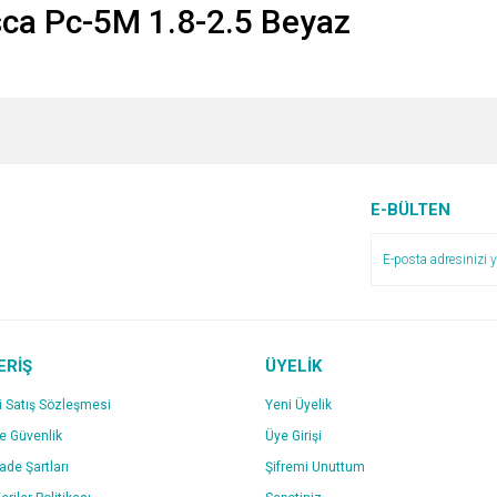
ca Pc-5M 1.8-2.5 Beyaz
e diğer konularda yetersiz gördüğünüz noktaları öneri formunu kullanarak tarafımı
TERİ HİZMETLERİ ÇÖZÜM
ERCİH ETTİĞİMİZ FİRMANIZ GÜVENİLİR
Bu ürüne ilk yorumu siz yapın!
Ürün hakkında henüz soru sorulmamış.
r.
Yorum Yaz
E-BÜLTEN
Soru Sor
 iletişimi de güzel ve faydalı.
ERİŞ
ÜYELİK
i Satış Sözleşmesi
Yeni Üyelik
irken tedirgindim acaba Kredi kartıyla
ve Güvenlik
Üye Girişi
üvenilir bir site teşekkür ederiz
Gönder
İade Şartları
Şifremi Unuttum