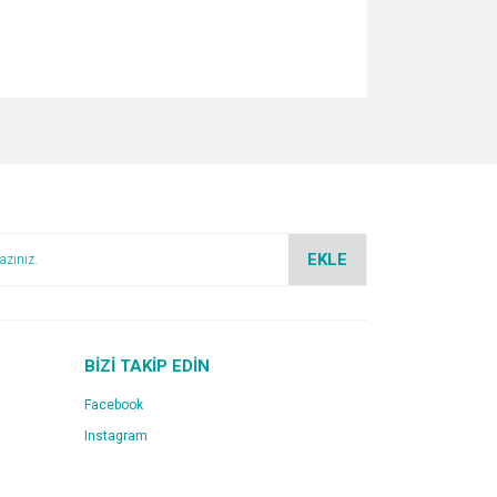
za iletebilirsiniz.
EKLE
BİZİ TAKİP EDİN
Facebook
Instagram