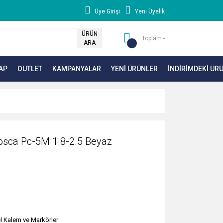
Üye Girişi
Yeni Üyelik
ÜRÜN
Toplam -
ARA
AP
OUTLET
KAMPANYALAR
YENİ ÜRÜNLER
İNDİRİMDEKİ ÜR
osca Pc-5M 1.8-2.5 Beyaz
l Kalem ve Markörler