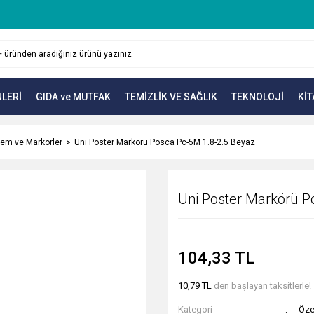
LERİ
GIDA ve MUTFAK
TEMİZLİK VE SAĞLIK
TEKNOLOJİ
KİT
lem ve Markörler
Uni Poster Markörü Posca Pc-5M 1.8-2.5 Beyaz
Uni Poster Markörü P
104,33 TL
10,79 TL
den başlayan taksitlerle!
Kategori
Öze