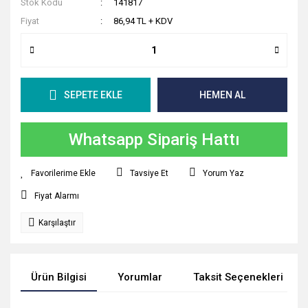
Stok Kodu
141817
Fiyat
86,94 TL + KDV
SEPETE EKLE
HEMEN AL
Whatsapp Sipariş Hattı
Tavsiye Et
Yorum Yaz
Fiyat Alarmı
Karşılaştır
Ürün Bilgisi
Yorumlar
Taksit Seçenekleri