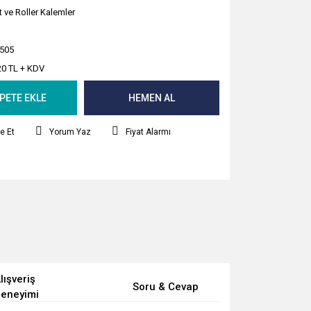
t ve Roller Kalemler
505
20 TL + KDV
PETE EKLE
HEMEN AL
e Et
Yorum Yaz
Fiyat Alarmı
lışveriş
Soru & Cevap
eneyimi