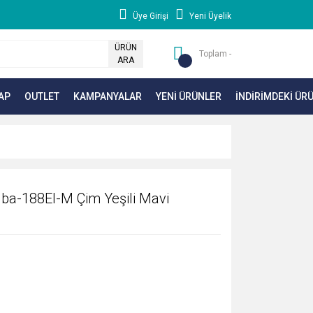
Üye Girişi
Yeni Üyelik
ÜRÜN
Toplam -
ARA
AP
OUTLET
KAMPANYALAR
YENİ ÜRÜNLER
İNDİRİMDEKİ ÜR
Uba-188El-M Çim Yeşili Mavi