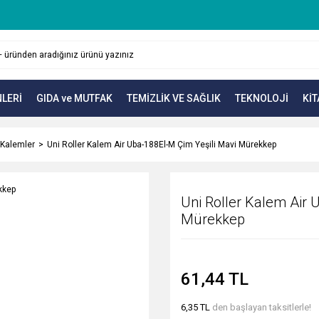
LERİ
GIDA ve MUTFAK
TEMİZLİK VE SAĞLIK
TEKNOLOJİ
KİT
r Kalemler
Uni Roller Kalem Air Uba-188El-M Çim Yeşili Mavi Mürekkep
Uni Roller Kalem Air 
Mürekkep
61,44 TL
6,35 TL
den başlayan taksitlerle!