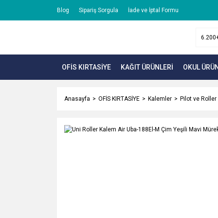
Blog
Sipariş Sorgula
İade ve İptal Formu
OFİS KIRTASİYE
KAĞIT ÜRÜNLERİ
OKUL ÜRÜN
Anasayfa
OFİS KIRTASİYE
Kalemler
Pilot ve Rolle