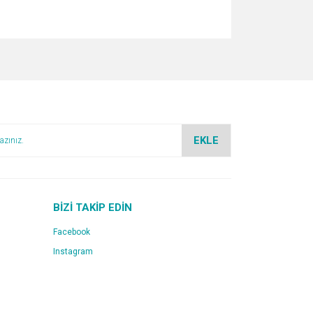
za iletebilirsiniz.
EKLE
BİZİ TAKİP EDİN
Facebook
Instagram