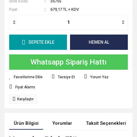
Stok Kodu
35755
Fiyat
679,17 TL + KDV
SEPETE EKLE
HEMEN AL
Whatsapp Sipariş Hattı
Tavsiye Et
Yorum Yaz
Fiyat Alarmı
Karşılaştır
Ürün Bilgisi
Yorumlar
Taksit Seçenekleri