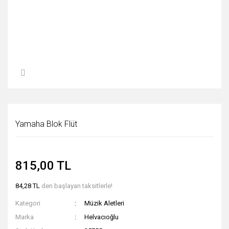
Yamaha Blok Flüt
815,00 TL
84,28 TL
den başlayan taksitlerle!
Kategori
Müzik Aletleri
Marka
Helvacıoğlu