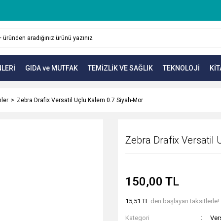
LERİ
GIDA ve MUTFAK
TEMİZLİK VE SAĞLIK
TEKNOLOJİ
KİT
mler
Zebra Drafix Versatil Uçlu Kalem 0.7 Siyah-Mor
Zebra Drafix Versatil
150,00 TL
15,51 TL
den başlayan taksitlerle!
Kategori
Ver