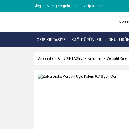
Blog
Sipariş Sorgula
İade ve İptal Formu
OFİS KIRTASİYE
KAĞIT ÜRÜNLERİ
OKUL ÜRÜN
Anasayfa
OFİS KIRTASİYE
Kalemler
Versatil Kale