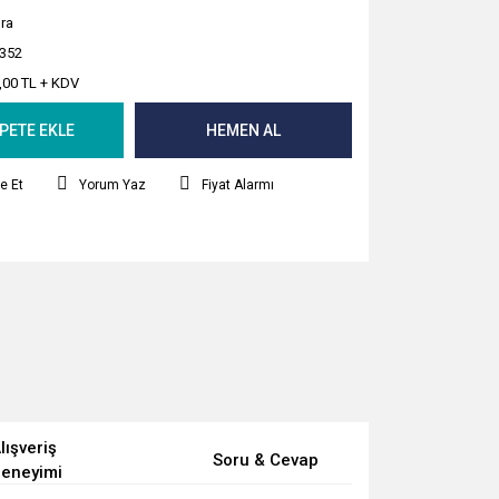
ra
352
,00 TL + KDV
PETE EKLE
HEMEN AL
e Et
Yorum Yaz
Fiyat Alarmı
lışveriş
Soru & Cevap
eneyimi