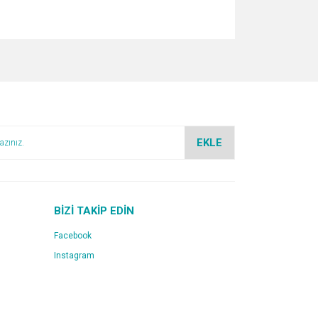
za iletebilirsiniz.
EKLE
BİZİ TAKİP EDİN
Facebook
Instagram