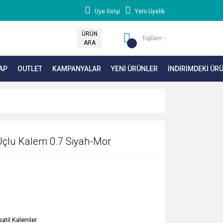
Üye Girişi
Yeni Üyelik
ÜRÜN
Toplam -
ARA
AP
OUTLET
KAMPANYALAR
YENİ ÜRÜNLER
İNDİRİMDEKİ ÜR
 Uçlu Kalem 0.7 Siyah-Mor
satil Kalemler