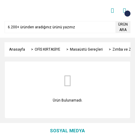
ÜRÜN
ARA
Anasayfa
OFİS KIRTASİYE
Masaüstü Gereçleri
Zımba ve Zım
Ürün Bulunamadı.
SOSYAL MEDYA