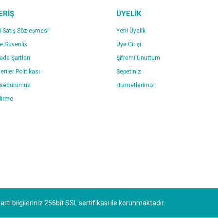
ERİŞ
ÜYELİK
i Satış Sözleşmesi
Yeni Üyelik
ve Güvenlik
Üye Girişi
İade Şartları
Şifremi Unuttum
eriler Politikası
Sepetiniz
osedürümüz
Hizmetlerimiz
dirme
tı bilgileriniz 256bit SSL sertifikası ile korunmaktadır.