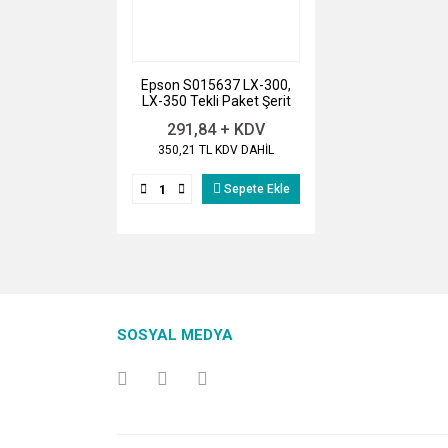
Epson S015637 LX-300,
LX-350 Tekli Paket Şerit
291,84 + KDV
350,21 TL KDV DAHİL
Sepete Ekle
SOSYAL MEDYA