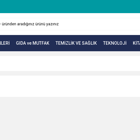
LERİ
GIDA ve MUTFAK
TEMİZLİK VE SAĞLIK
TEKNOLOJİ
KİT