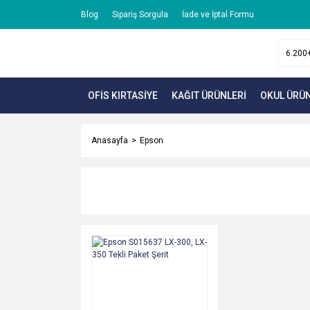
Blog
Sipariş Sorgula
İade ve İptal Formu
OFİS KIRTASİYE
KAĞIT ÜRÜNLERİ
OKUL ÜRÜN
Anasayfa
Epson