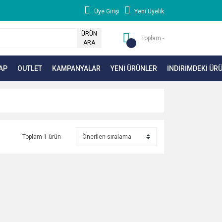
Üye Girişi
Yeni Üyelik
ÜRÜN
Toplam -
ARA
AP
OUTLET
KAMPANYALAR
YENİ ÜRÜNLER
İNDİRİMDEKİ ÜR
Toplam 1 ürün