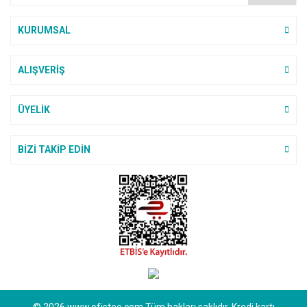
Sıvı ve Şerit Siliciler
KURUMSAL
Sümen Takımları
ALIŞVERİŞ
Yapıştırıcılar
Zımba ve Zımba Teli
ÜYELİK
BİZİ TAKİP EDİN
© 2026 www.ofisteo.com Tüm hakları saklıdır. Kredi kartı